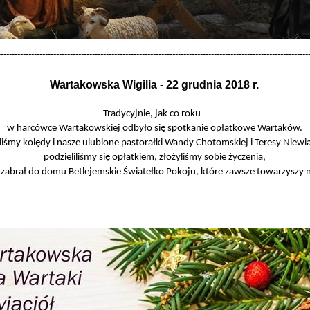
-
-
-
-
-
-
-
-
-
-
-
-
-
-
-
-
-
-
-
-
-
-
-
-
-
-
-
-
-
-
-
-
-
-
-
-
-
-
-
-
-
-
-
-
-
-
-
-
-
-
-
-
-
-
-
-
-
-
-
-
-
-
-
-
-
-
-
-
-
-
-
-
-
-
-
-
-
-
-
-
-
-
-
-
-
-
-
-
-
-
-
-
-
-
-
-
-
-
-
-
-
-
-
-
-
-
-
-
-
-
-
-
Wartakowska Wigilia
-
22 grudnia
2018 r.
Tradycyjnie, jak co roku -
w harcówce Wartakowskiej odbyło się spotkanie opłatkowe Wartaków.
iśmy kolędy i nasze ulubione pastorałki Wandy Chotomskiej i Teresy Niewi
podzieliliśmy się opłatkiem, złożyliśmy sobie życzenia,
to zabrał do domu Betlejemskie Światełko Pokoju, które zawsze towarzyszy 