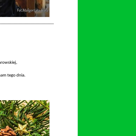
-
-
-
-
-
-
-
-
-
-
-
-
-
-
-
-
-
-
-
-
-
-
-
-
-
-
-
-
-
-
-
-
-
-
-
-
-
-
-
-
-
-
-
-
-
arowskiej,
nam tego dnia.