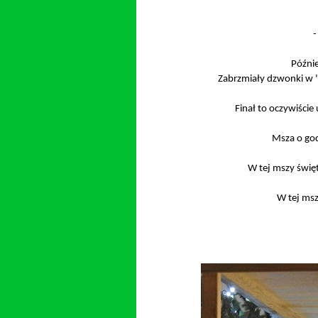
-
Późnie
Zabrzmiały dzwonki w "K
Finał to oczywiście
Msza o god
W tej mszy świę
W tej msz