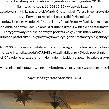
Kolędowaliśmy w kościele św. Bogumiła w Kole 30 grudnia 2018r.
Na mszach o godz. 11.00 i 12.30 -
w trakcie kazania
zaśpiewaliśmy kilka pastorałek Wandy Chotomskiej i Teresy Niewiarowskiej
Zaczęliśmy od przepięknej pastorałki "Szła kolęda".
j pojawił się pies w kolędzie "Kundel rudy" a także kot w "Kolędzie mojego 
olędzie na dzwonkach", a aniołki zrobiły porządki w niebie podczas pastora
i przygotowały choinkę na święta podczas kolędy "Nie miały Aniołki".
 ulubiona pastorałka "Kolędnicy wędrownicy", gdzie "roztańczyły się anioły
z. 12:30 odprawiona została w intencji zmarłego druha hm Leonarda Jaro
oraz w intencji zespołu WARTAKI z okazji jubileuszu 45-
lecia powstania.
tej X Pokolenie wraz z druhami Henrykiem i Jackiem zapewniło całą opraw
y organista miał prawie wolne :) Dziękujemy za przybycie wszystkim miesz
zdjęcia: Małgorzata Szelerska -
Kula