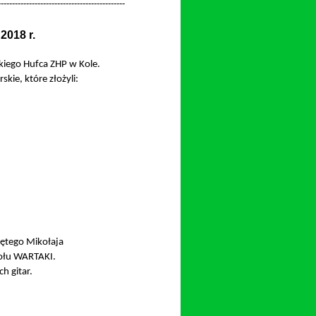
-
-
-
-
-
-
-
-
-
-
-
-
-
-
-
-
-
-
-
-
-
-
-
-
-
-
-
-
-
-
-
-
-
-
-
-
-
-
-
-
-
-
-
-
-
2018 r.
skiego Hufca ZHP w Kole.
kie, które złożyli:
iętego Mikołaja
połu WARTAKI.
h gitar.