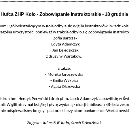
-
-
-
-
-
-
-
-
-
-
-
-
-
-
-
-
-
-
-
-
-
-
-
-
-
-
-
-
-
-
-
-
-
-
-
-
-
-
-
-
-
-
-
-
-
-
-
-
-
-
-
-
-
-
-
-
-
-
-
-
-
-
-
-
-
-
-
-
-
-
-
-
-
-
-
-
-
-
-
-
-
-
-
-
-
-
-
-
-
-
-
-
-
-
-
-
-
-
-
-
-
-
-
-
-
-
-
-
-
-
-
-
a Hufca ZHP Koło -
Zobowiązanie Instruktorskie
-
18 grudnia
eum Ogólnokształcącym w Kole odbyła się Wigilia instruktorów i władz kol
zególna uroczystość, ponieważ w trakcie odbyło się Zobowiązanie Instruktors
-
Zofia Bartczak
-
Edyta Adamczyk
-
Jan Dziedziczak
z drużyny Wartaków,
a także:
-
Monika Jaroszewska
-
Emilia Wykpisz
-
Agata Olszewska
ii druh hm. Henryk Perzyński i druh phm. Jacek Adamczyk zabawili się w Św
tnik Wigilii otrzymał książkę i płytę wydaną z okacji Jubileuszu 45-
lecia zes
jnie odśpiewaliśmy kolędy i pastorałki przy akompaniamencie Wartakowskic
Zdjęcia: Hufiec ZHP Koło, Stach Dziedziczak