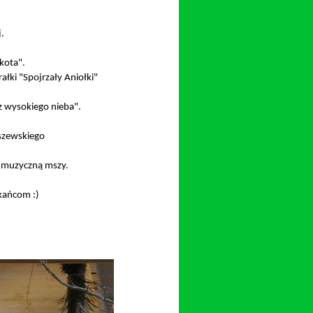
.
kota".
łki "Spojrzały Aniołki"
 z wysokiego nieba".
szewskiego
ę muzyczną mszy.
kańcom :)