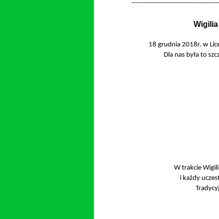
-
-
-
-
-
-
-
-
-
-
-
-
-
-
-
-
-
-
-
-
-
-
-
-
-
-
-
-
-
-
-
-
-
-
-
-
-
-
-
-
-
-
-
-
Wigili
18 grudnia 2018r. w Lic
Dla nas była to szc
W trakcie Wigil
i każdy uczes
Tradycy