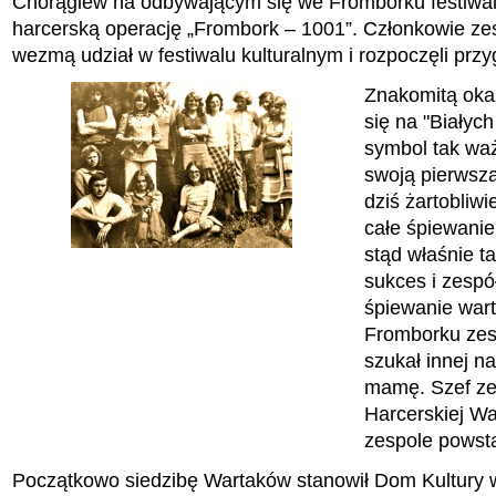
Chorągiew na odbywającym się we Fromborku festiwa
harcerską operację „Frombork – 1001”. Członkowie ze
wezmą udział w festiwalu kulturalnym i rozpoczęli prz
Znakomitą okaz
się na "Białyc
symbol tak waż
swoją pierwsz
dziś żartobli
całe śpiewanie
stąd właśnie t
sukces i zespó
śpiewanie wart
Fromborku zesp
szukał innej 
mamę. Szef zes
Harcerskiej Wa
zespole powsta
Początkowo siedzibę Wartaków stanowił Dom Kultury w