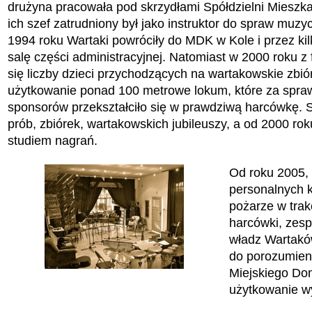
drużyna pracowała pod skrzydłami Spółdzielni Mieszka
ich szef zatrudniony był jako instruktor do spraw muzy
1994 roku Wartaki powróciły do MDK w Kole i przez kil
salę części administracyjnej. Natomiast w 2000 roku z
się liczby dzieci przychodzących na wartakowskie zbiór
użytkowanie ponad 100 metrowe lokum, które za spraw
sponsorów przekształciło się w prawdziwą harcówkę. S
prób, zbiórek, wartakowskich jubileuszy, a od 2000 ro
studiem nagrań.
Od roku 2005, 
personalnych k
pożarze w trak
harcówki, zesp
władz Wartakó
do porozumien
Miejskiego Dom
użytkowanie wy