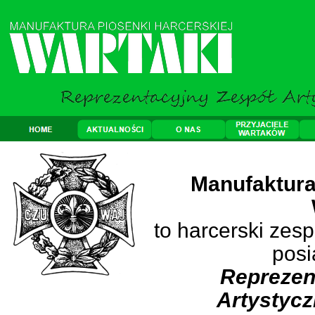
Manufaktura
to harcerski zes
posi
Reprezen
Artystyc