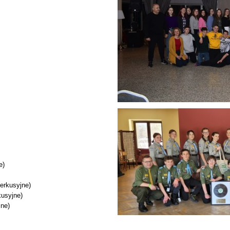
e
)
perkusyjne)
kusyjne)
jne)