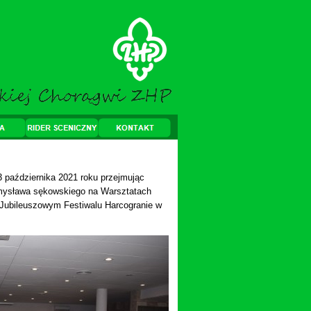
3 października 2021 roku przejmując
emysława sękowskiego
na Warsztatach
. Jubileuszowym Festiwalu Harcogranie w