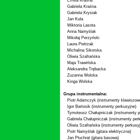
Emilia Kraśna
Gabriela Kraśna
Gabriela Krysiak
Jan Kula
Wiktoria Lasota
Anna Namyślak
Mikołaj Perzyński
Laura Pietrzak
Michalina Sikorska
Oliwia Szafrańska
Maja Trawińska
Aleksandra Trębacka
Zuzanna Wolska
Kinga Wolska
Grupa instrumentalna:
Piotr Adamczyk
(instrumenty
klawiszow
Igor Bartosik
(instrumenty perkusyjne)
Tymoteusz Chałupniczak
(instrumenty 
Gabriela Chałupniczak
(instrumenty per
Oliwia Szafrańska
(instrumenty perkusy
Piotr Namyślak (gitara elektryczna)
Jan Pluchrat
(gitara basowa)