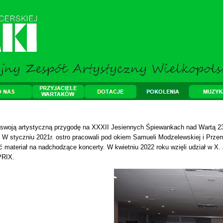
swoją
artystyczną
przygodę na
XXXII
Jesiennych Śpiewankach nad Wartą
2
a. W
styczniu 2021r.
ostro pracowali
pod okiem Samueli Modzelewskiej i Prz
ć materiał na nadchodzące koncerty.
W kwietniu 2022 roku wzięli udział w X
PRIX.